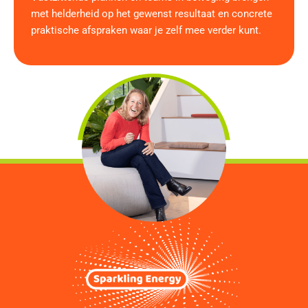
met helderheid op het gewenst resultaat en concrete
praktische afspraken waar je zelf mee verder kunt.